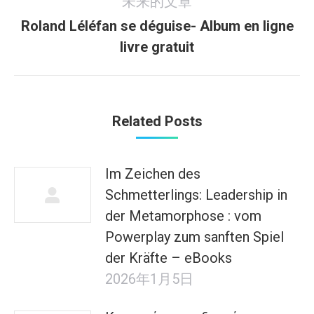
未来的文章
文
Roland Léléfan se déguise- Album en ligne
章：
未
livre gratuit
来
的
文
章：
Related Posts
Im Zeichen des
Schmetterlings: Leadership in
der Metamorphose : vom
Powerplay zum sanften Spiel
der Kräfte – eBooks
2026年1月5日