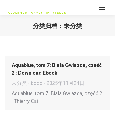
分类归档：
未分类
您在这里：
Aquablue, tom 7: Biała Gwiazda, część
2 : Download Ebook
未分类
bobo
2025年11月24日
Aquablue, tom 7: Biała Gwiazda, część 2
, Thierry Caill…