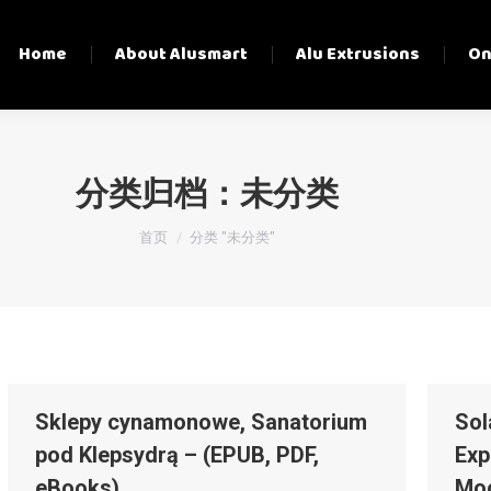
Home
About Alusmart
Alu Extrusions
On
分类归档：
未分类
您在这里：
首页
分类 "未分类"
Sklepy cynamonowe, Sanatorium
Sol
pod Klepsydrą – (EPUB, PDF,
Exp
eBooks)
Moo