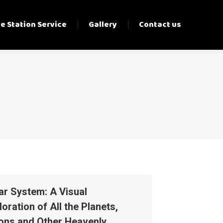
e Station Service
Gallery
Contact us
ar System: A Visual
loration of All the Planets,
ns and Other Heavenly