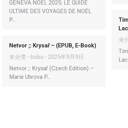
GENEVA NOËL 2025: LE GUIDE
ULTIME DES VOYAGES DE NOËL
P…
Tim
Lac
未
Netvor ;: Krysař – (EPUB, E-Book)
Tim
未分类
bobo
2025年9月9日
Lac
Netvor ;: Krysař (Czech Edition) –
Marie Uhrova P…