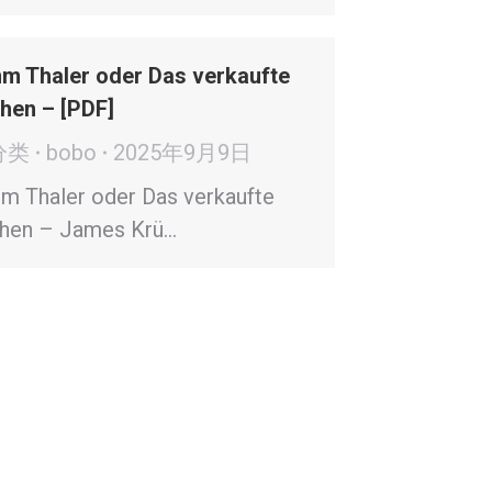
m Thaler oder Das verkaufte
hen – [PDF]
分类
bobo
2025年9月9日
m Thaler oder Das verkaufte
hen – James Krü…