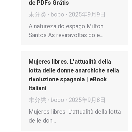
de PDFs Grátis
未分类
bobo
2025年9月9日
A natureza do espaço Milton
Santos As reviravoltas do e…
Mujeres libres. L’attualità della
lotta delle donne anarchiche nella
rivoluzione spagnola | eBook
Italiani
未分类
bobo
2025年9月8日
Mujeres libres. L’attualità della lotta
delle don…