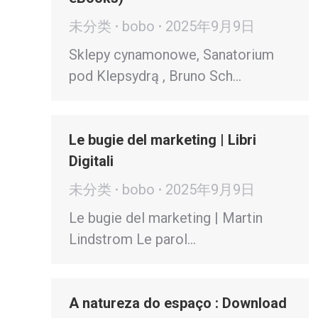
未分类
bobo
2025年9月9日
Sklepy cynamonowe, Sanatorium
pod Klepsydrą , Bruno Sch…
Le bugie del marketing | Libri
Digitali
未分类
bobo
2025年9月9日
Le bugie del marketing | Martin
Lindstrom Le parol…
A natureza do espaço : Download