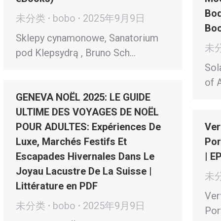
Bod
未分类
bobo
2025年9月9日
Boo
Sklepy cynamonowe, Sanatorium
未
pod Klepsydrą , Bruno Sch…
Sol
of A
GENEVA NOËL 2025: LE GUIDE
ULTIME DES VOYAGES DE NOËL
POUR ADULTES: Expériences De
Ver
Luxe, Marchés Festifs Et
Por
Escapades Hivernales Dans Le
| E
Joyau Lacustre De La Suisse |
未
Littérature en PDF
Ver
未分类
bobo
2025年9月9日
Por