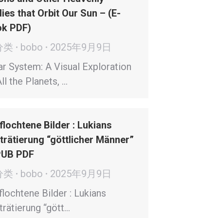
ies that Orbit Our Sun – (E-
k PDF)
分类
bobo
2025年9月9日
ar System: A Visual Exploration
ll the Planets, …
flochtene Bilder : Lukians
trätierung “göttlicher Männer”
PUB PDF
分类
bobo
2025年9月9日
flochtene Bilder : Lukians
trätierung “gött…