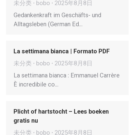
未分类
bobo
2025年8月8日
Gedankenkraft im Geschäfts- und
Alltagsleben (German Ed…
La settimana bianca | Formato PDF
未分类
bobo
2025年8月8日
La settimana bianca : Emmanuel Carrère
È incredibile co…
Plicht of hartstocht – Lees boeken
gratis nu
未分类
bobo
2025年8月8日