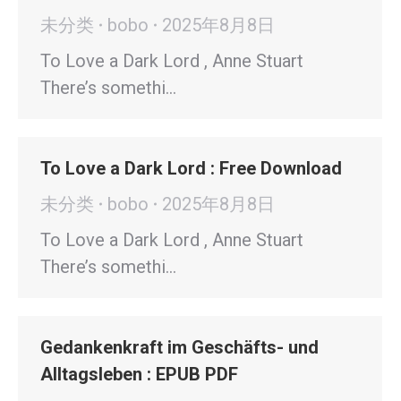
未分类
bobo
2025年8月8日
To Love a Dark Lord , Anne Stuart
There’s somethi…
To Love a Dark Lord : Free Download
未分类
bobo
2025年8月8日
To Love a Dark Lord , Anne Stuart
There’s somethi…
Gedankenkraft im Geschäfts- und
Alltagsleben : EPUB PDF