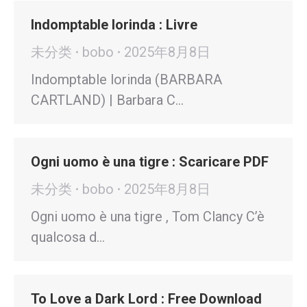
Indomptable lorinda : Livre
未分类
bobo
2025年8月8日
Indomptable lorinda (BARBARA
CARTLAND) | Barbara C…
Ogni uomo è una tigre : Scaricare PDF
未分类
bobo
2025年8月8日
Ogni uomo è una tigre , Tom Clancy C’è
qualcosa d…
To Love a Dark Lord : Free Download