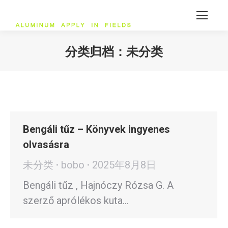
分类归档：
未分类
您在这里：
Bengáli tűz – Könyvek ingyenes
olvasásra
未分类
bobo
2025年8月8日
Bengáli tűz , Hajnóczy Rózsa G. A
szerző aprólékos kuta…