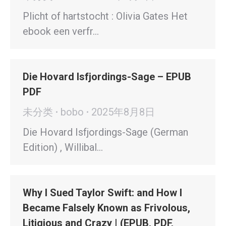
Plicht of hartstocht : Olivia Gates Het
ebook een verfr…
Die Hovard Isfjordings-Sage – EPUB
PDF
未分类
bobo
2025年8月8日
Die Hovard Isfjordings-Sage (German
Edition) , Willibal…
Why I Sued Taylor Swift: and How I
Became Falsely Known as Frivolous,
Litigious and Crazy | (EPUB, PDF,