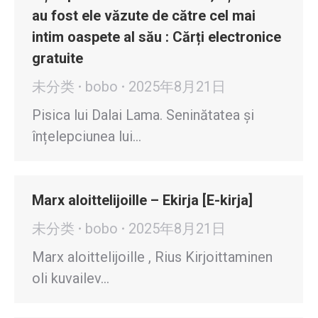
au fost ele văzute de către cel mai
intim oaspete al său : Cărți electronice
gratuite
未分类
bobo
2025年8月21日
Pisica lui Dalai Lama. Seninătatea și
înțelepciunea lui…
Marx aloittelijoille – Ekirja [E-kirja]
未分类
bobo
2025年8月21日
Marx aloittelijoille , Rius Kirjoittaminen
oli kuvailev…