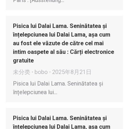
Paris : [Ausstellung…
Pisica lui Dalai Lama. Seninătatea și
înțelepciunea lui Dalai Lama, așa cum
au fost ele văzute de către cel mai
intim oaspete al său : Cărți electronice
gratuite
未分类
bobo
2025年8月21日
Pisica lui Dalai Lama. Seninătatea și
înțelepciunea lui…
Pisica lui Dalai Lama. Seninătatea și
înțelepciunea lui Dalai Lama, așa cum