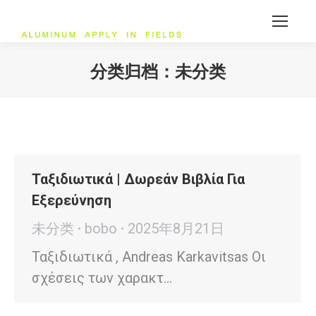
分类归档：
未分类
您在这里：
Ταξιδιωτικά | Δωρεάν Βιβλία Για
Εξερεύνηση
未分类
bobo
2025年8月21日
Ταξιδιωτικά , Andreas Karkavitsas Οι
σχέσεις των χαρακτ…