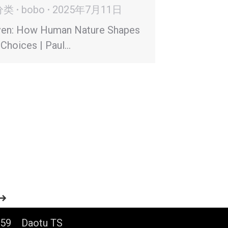
分类
bobo
2025年7月11日
ven: How Human Nature Shapes
 Choices | Paul…
6859
Daotu TS