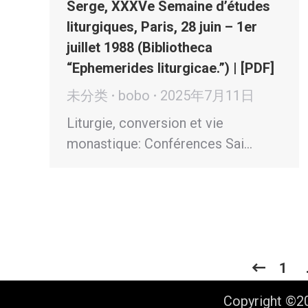
Serge, XXXVe Semaine d’études
liturgiques, Paris, 28 juin – 1er
juillet 1988 (Bibliotheca
“Ephemerides liturgicae.”) | [PDF]
未分类
bobo
2025年7月11日
Liturgie, conversion et vie
monastique: Conférences Sai…
1
Copyright ©