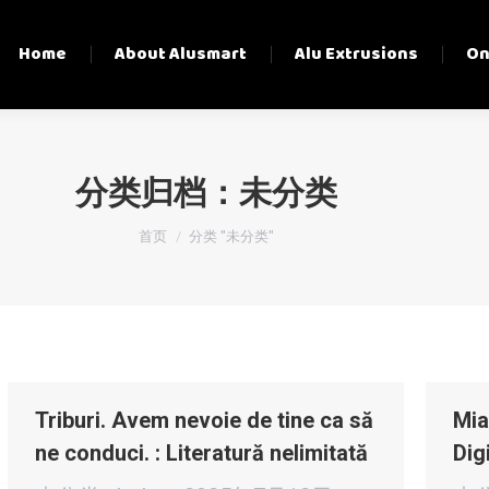
Home
About Alusmart
Alu Extrusions
On
分类归档：
未分类
您在这里：
首页
分类 "未分类"
Triburi. Avem nevoie de tine ca să
Mia
ne conduci. : Literatură nelimitată
Dig