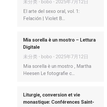
未分类
bobo
2025年7月12日
El arte del sexo oral, vol. 1:
Felación | Violet B…
Mia sorella è un mostro – Lettura
Digitale
未分类
bobo
2025年7月12日
Mia sorella è un mostro , Martha
Heesen Le fotografie c…
Liturgie, conversion et vie
monastique: Conférences Saint-