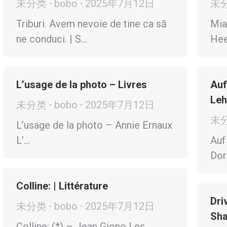
未分类
bobo
2025年7月12日
未
Triburi. Avem nevoie de tine ca să
Mia
ne conduci. | S…
Hee
L’usage de la photo – Livres
Auf
Leh
未分类
bobo
2025年7月12日
未
L’usage de la photo – Annie Ernaux
L’…
Auf
Dor
Colline: | Littérature
Dri
未分类
bobo
2025年7月12日
Sha
Colline: (*) – Jean Giono Les