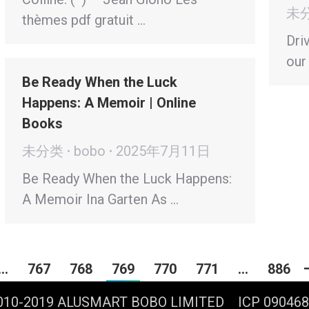
未
thèmes pdf gratuit …
Dri
our
Be Ready When the Luck
Happens: A Memoir | Online
Books
未分类
bobo
2025年7月11日
Be Ready When the Luck Happens:
A Memoir Ina Garten As …
…
767
768
769
770
771
…
886
2010-2019 ALUSMART BOBO LIMITED ICP 0904