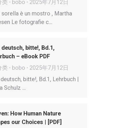
分类
bobo
2025年7月12日
 sorella è un mostro , Martha
sen Le fotografie c…
 deutsch, bitte!, Bd.1,
rbuch – eBook PDF
分类
bobo
2025年7月12日
 deutsch, bitte!, Bd.1, Lehrbuch |
a Schulz …
ven: How Human Nature
pes our Choices | [PDF]