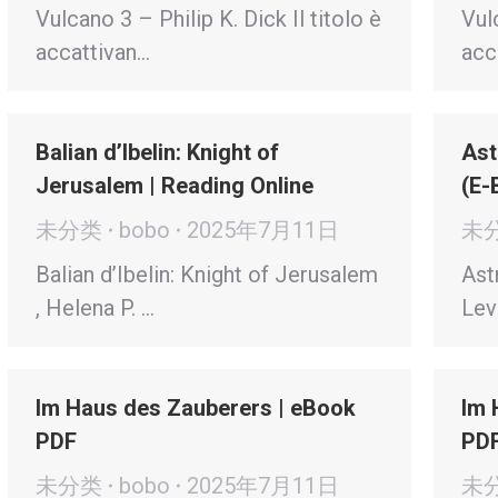
Vulcano 3 – Philip K. Dick Il titolo è
Vulc
accattivan…
acc
Balian d’Ibelin: Knight of
Ast
Jerusalem | Reading Online
(E-
未分类
bobo
2025年7月11日
未
Balian d’Ibelin: Knight of Jerusalem
Ast
, Helena P. …
Lev
Im Haus des Zauberers | eBook
Im 
PDF
PD
未分类
bobo
2025年7月11日
未