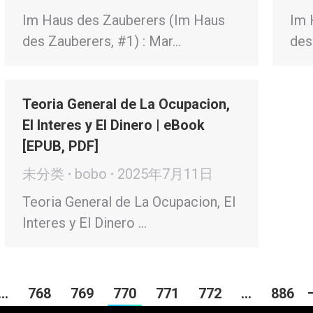
Im Haus des Zauberers (Im Haus
Im 
des Zauberers, #1) : Mar…
des
Teoria General de La Ocupacion,
El Interes y El Dinero | eBook
[EPUB, PDF]
未分类
bobo
2025年7月11日
Teoria General de La Ocupacion, El
Interes y El Dinero …
…
768
769
770
771
772
…
886