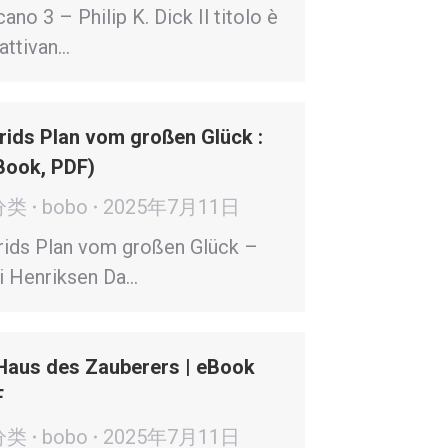
ano 3 – Philip K. Dick Il titolo è
attivan…
rids Plan vom großen Glück :
Book, PDF)
分类
bobo
2025年7月11日
rids Plan vom großen Glück –
i Henriksen Da…
Haus des Zauberers | eBook
F
分类
bobo
2025年7月11日