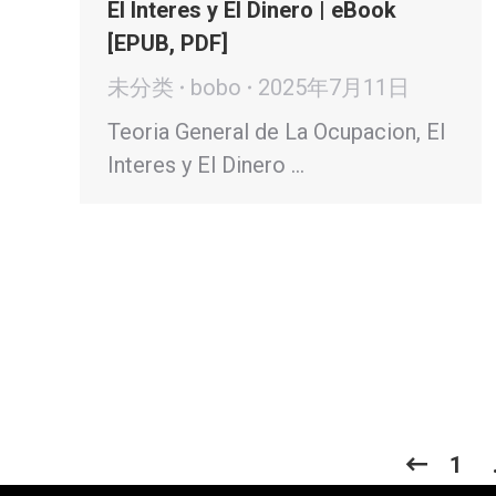
El Interes y El Dinero | eBook
[EPUB, PDF]
未分类
bobo
2025年7月11日
Teoria General de La Ocupacion, El
Interes y El Dinero …
1