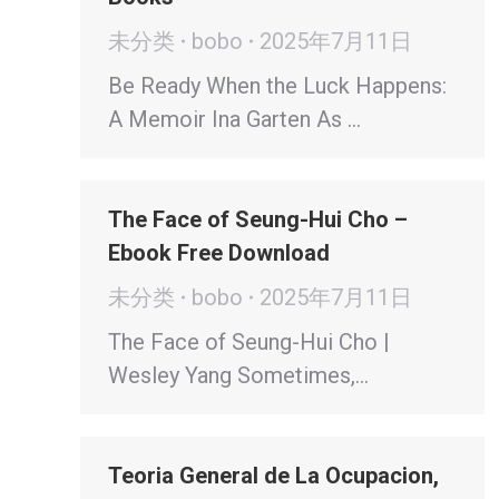
未分类
bobo
2025年7月11日
Be Ready When the Luck Happens:
A Memoir Ina Garten As …
The Face of Seung-Hui Cho –
Ebook Free Download
未分类
bobo
2025年7月11日
The Face of Seung-Hui Cho |
Wesley Yang Sometimes,…
Teoria General de La Ocupacion,