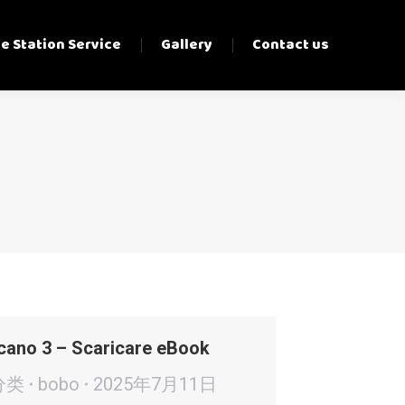
e Station Service
Gallery
Contact us
cano 3 – Scaricare eBook
分类
bobo
2025年7月11日