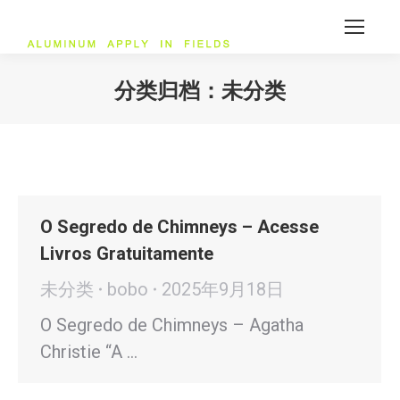
分类归档：
未分类
您在这里：
O Segredo de Chimneys – Acesse
Livros Gratuitamente
未分类
bobo
2025年9月18日
O Segredo de Chimneys – Agatha
Christie “A …