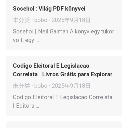
Sosehol : Világ PDF könyvei
未分类
bobo
2025年9月18日
Sosehol | Neil Gaiman A könyv egy tükör
volt, egy …
Codigo Eleitoral E Legislacao
Correlata | Livros Grátis para Explorar
未分类
bobo
2025年9月18日
Codigo Eleitoral E Legislacao Correlata
| Editora …