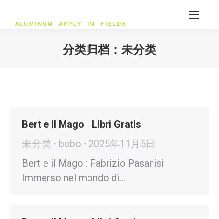
分类归档：
未分类
您在这里：
Bert e il Mago | Libri Gratis
未分类
bobo
2025年11月5日
Bert e il Mago : Fabrizio Pasanisi
Immerso nel mondo di…