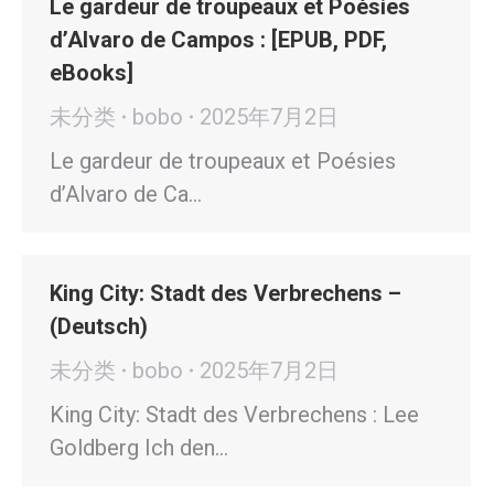
Le gardeur de troupeaux et Poésies
d’Alvaro de Campos : [EPUB, PDF,
eBooks]
未分类
bobo
2025年7月2日
Le gardeur de troupeaux et Poésies
d’Alvaro de Ca…
King City: Stadt des Verbrechens –
(Deutsch)
未分类
bobo
2025年7月2日
King City: Stadt des Verbrechens : Lee
Goldberg Ich den…