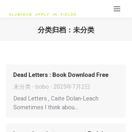
分类归档：
未分类
您在这里：
Dead Letters : Book Download Free
未分类
bobo
2025年7月2日
Dead Letters , Caite Dolan-Leach
Sometimes I think abou…