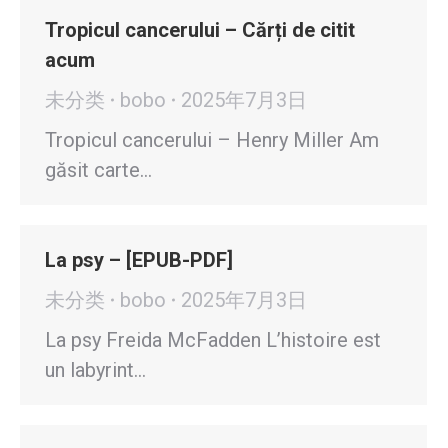
Tropicul cancerului – Cărți de citit
acum
未分类
bobo
2025年7月3日
Tropicul cancerului – Henry Miller Am
găsit carte…
La psy – [EPUB-PDF]
未分类
bobo
2025年7月3日
La psy Freida McFadden L’histoire est
un labyrint…