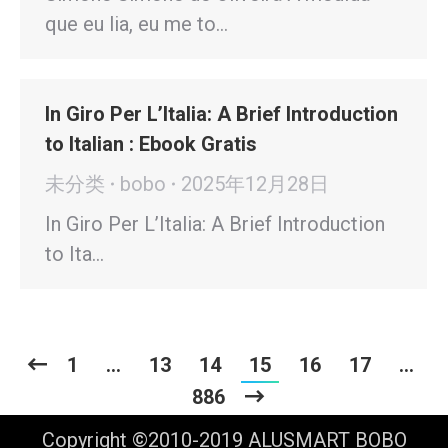
que eu lia, eu me to…
In Giro Per L’Italia: A Brief Introduction
to Italian : Ebook Gratis
未分类
bobo
2025年12月28日
In Giro Per L’Italia: A Brief Introduction
to Ita…
1
…
13
14
15
16
17
…
886
Copyright ©2010-2019 ALUSMART BOBO