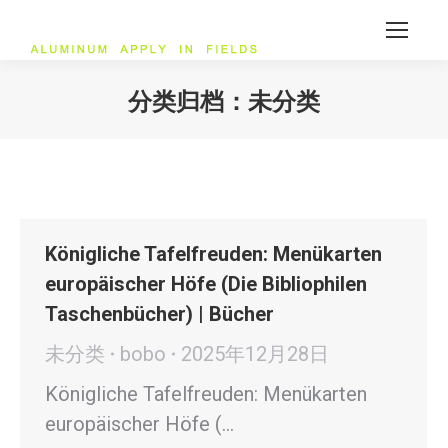
分类归档：
未分类
您在这里：
Königliche Tafelfreuden: Menükarten
europäischer Höfe (Die Bibliophilen
Taschenbücher) | Bücher
未分类
bobo
2025年12月28日
Königliche Tafelfreuden: Menükarten
europäischer Höfe (…