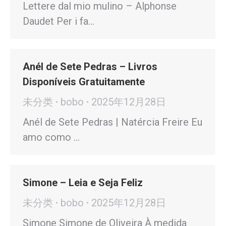
Lettere dal mio mulino – Alphonse
Daudet Per i fa…
Anél de Sete Pedras – Livros
Disponíveis Gratuitamente
未分类
bobo
2025年12月28日
Anél de Sete Pedras | Natércia Freire Eu
amo como …
Simone – Leia e Seja Feliz
未分类
bobo
2025年12月28日
Simone Simone de Oliveira À medida