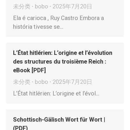
未分类
bobo
2025年7月20日
Ela é carioca , Ruy Castro Embora a
história tivesse se…
L’État hitlérien: L’origine et l’évolution
des structures du troisième Reich :
eBook [PDF]
未分类
bobo
2025年7月20日
L’État hitlérien: L’origine et l’évol…
Schottisch-Gälisch Wort für Wort |
(PDF)