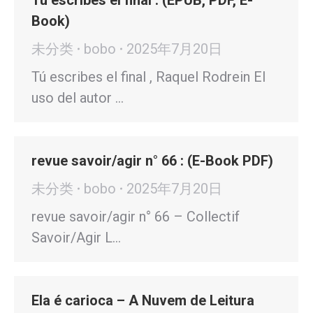
Tú escribes el final : (EPUB, PDF, E-
Book)
未分类
bobo
2025年7月20日
Tú escribes el final , Raquel Rodrein El
uso del autor …
revue savoir/agir n° 66 : (E-Book PDF)
未分类
bobo
2025年7月20日
revue savoir/agir n° 66 – Collectif
Savoir/Agir L…
Ela é carioca – A Nuvem de Leitura