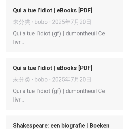
Qui a tue l’idiot | eBooks [PDF]
未分类
bobo
2025年7月20日
Qui a tue l’idiot (gf) | dumontheuil Ce
livr…
Qui a tue l’idiot | eBooks [PDF]
未分类
bobo
2025年7月20日
Qui a tue l’idiot (gf) | dumontheuil Ce
livr…
Shakespeare: een biografie | Boeken