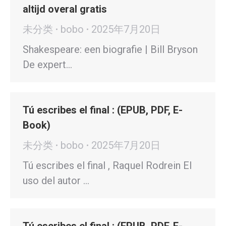
altijd overal gratis
未分类
bobo
2025年7月20日
Shakespeare: een biografie | Bill Bryson
De expert…
Tú escribes el final : (EPUB, PDF, E-
Book)
未分类
bobo
2025年7月20日
Tú escribes el final , Raquel Rodrein El
uso del autor …