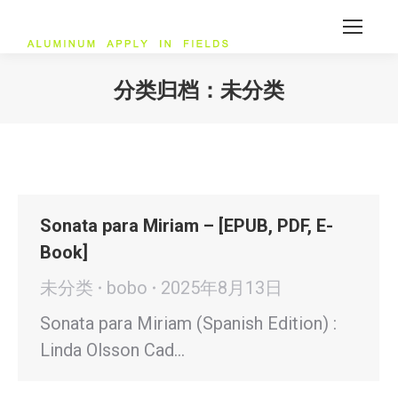
分类归档：
未分类
您在这里：
Sonata para Miriam – [EPUB, PDF, E-
Book]
未分类
bobo
2025年8月13日
Sonata para Miriam (Spanish Edition) :
Linda Olsson Cad…