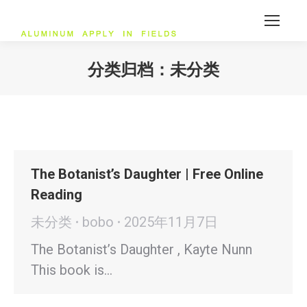
分类归档：
未分类
您在这里：
The Botanist’s Daughter | Free Online
Reading
未分类
bobo
2025年11月7日
The Botanist’s Daughter , Kayte Nunn
This book is…