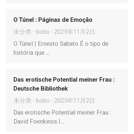
O Túnel : Páginas de Emoção
未分类
bobo
2025年11月2日
O Túnel | Ernesto Sabato É o tipo de
história que …
Das erotische Potential meiner Frau :
Deutsche Bibliothek
未分类
bobo
2025年11月2日
Das erotische Potential meiner Frau :
David Foenkinos I…