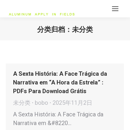
分类归档：
未分类
您在这里：
A Sexta História: A Face Trágica da
Narrativa em “A Hora da Estrela” :
PDFs Para Download Grátis
未分类
bobo
2025年11月2日
A Sexta História: A Face Trágica da
Narrativa em &#8220…