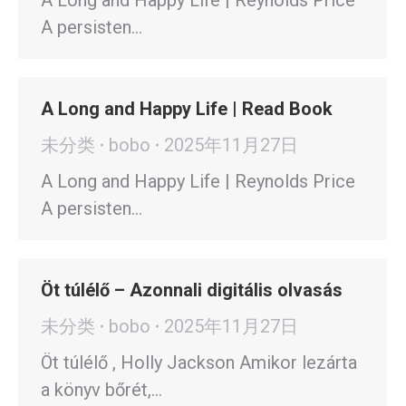
A Long and Happy Life | Reynolds Price
A persisten…
A Long and Happy Life | Read Book
未分类
bobo
2025年11月27日
A Long and Happy Life | Reynolds Price
A persisten…
Öt túlélő – Azonnali digitális olvasás
未分类
bobo
2025年11月27日
Öt túlélő , Holly Jackson Amikor lezárta
a könyv bőrét,…