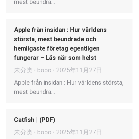
mest beundra…
Apple från insidan : Hur världens
största, mest beundrade och
hemligaste företag egentligen
fungerar – Läs när som helst
未分类
bobo
2025年11月27日
Apple från insidan : Hur världens största,
mest beundra…
Catfish | (PDF)
未分类
bobo
2025年11月27日