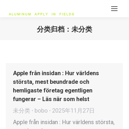
分类归档：
未分类
您在这里：
Apple från insidan : Hur världens
största, mest beundrade och
hemligaste företag egentligen
fungerar – Läs när som helst
未分类
bobo
2025年11月27日
Apple från insidan : Hur världens största,