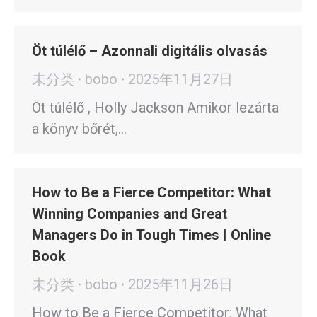
Öt túlélő – Azonnali digitális olvasás
未分类
bobo
2025年11月27日
Öt túlélő , Holly Jackson Amikor lezárta
a könyv bőrét,…
How to Be a Fierce Competitor: What
Winning Companies and Great
Managers Do in Tough Times | Online
Book
未分类
bobo
2025年11月26日
How to Be a Fierce Competitor: What