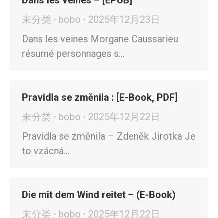
Dans les veines – [EPUB]
未分类
bobo
2025年12月23日
Dans les veines Morgane Caussarieu
résumé personnages s…
Pravidla se změnila : [E-Book, PDF]
未分类
bobo
2025年12月22日
Pravidla se změnila – Zdeněk Jirotka Je
to vzácná…
Die mit dem Wind reitet – (E-Book)
未分类
bobo
2025年12月22日