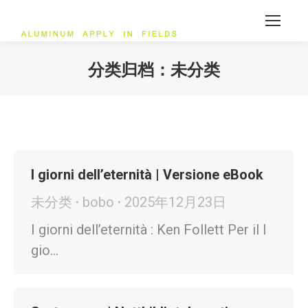
分类归档：
未分类
您在这里：
I giorni dell’eternità | Versione eBook
未分类
bobo
2025年12月23日
I giorni dell’eternità : Ken Follett Per il I
gio…