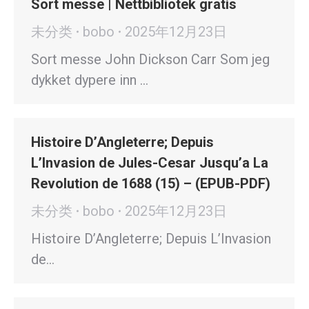
Sort messe | Nettbibliotek gratis
未分类
bobo
2025年12月23日
Sort messe John Dickson Carr Som jeg
dykket dypere inn …
Histoire D’Angleterre; Depuis
L’Invasion de Jules-Cesar Jusqu’a La
Revolution de 1688 (15) – (EPUB-PDF)
未分类
bobo
2025年12月23日
Histoire D’Angleterre; Depuis L’Invasion
de…