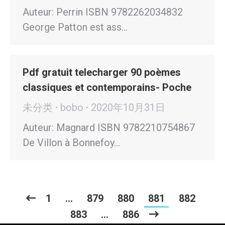
Auteur: Perrin ISBN 9782262034832
George Patton est ass…
Pdf gratuit telecharger 90 poèmes
classiques et contemporains- Poche
未分类
bobo
2020年10月31日
Auteur: Magnard ISBN 9782210754867
De Villon à Bonnefoy…
1
…
879
880
881
882
883
…
886