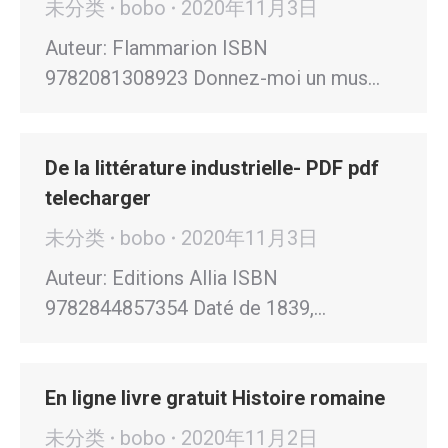
未分类
bobo
2020年11月3日
Auteur: Flammarion ISBN
9782081308923 Donnez-moi un mus…
De la littérature industrielle- PDF pdf
telecharger
未分类
bobo
2020年11月3日
Auteur: Editions Allia ISBN
9782844857354 Daté de 1839,…
En ligne livre gratuit Histoire romaine
未分类
bobo
2020年11月2日