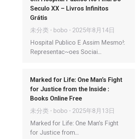
Seculo XX – Livros Infinitos
Grátis
未分类
bobo
2025年8月14日
Hospital Publico E Assim Mesmo!:
Representac~oes Sociai…
Marked for Life: One Man’s Fight
for Justice from the Inside :
Books Online Free
未分类
bobo
2025年8月13日
Marked for Life: One Man’s Fight
for Justice from…