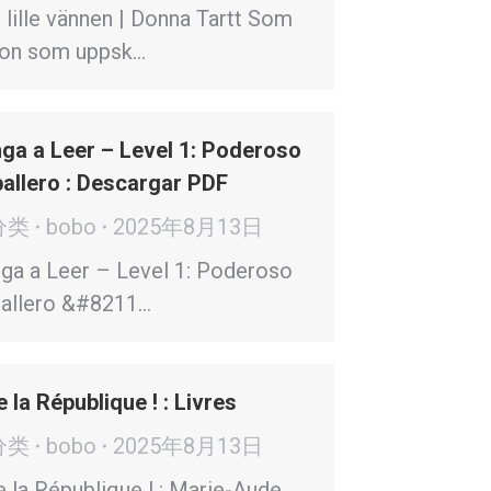
 lille vännen | Donna Tartt Som
on som uppsk…
ga a Leer – Level 1: Poderoso
allero : Descargar PDF
分类
bobo
2025年8月13日
ga a Leer – Level 1: Poderoso
allero &#8211…
e la République ! : Livres
分类
bobo
2025年8月13日
e la République ! : Marie-Aude