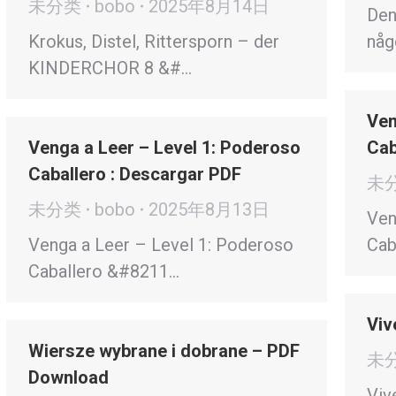
未分类
bobo
2025年8月14日
Den
Krokus, Distel, Rittersporn – der
någ
KINDERCHOR 8 &#…
Ven
Venga a Leer – Level 1: Poderoso
Cab
Caballero : Descargar PDF
未
未分类
bobo
2025年8月13日
Ven
Venga a Leer – Level 1: Poderoso
Cab
Caballero &#8211…
Viv
Wiersze wybrane i dobrane – PDF
未
Download
Viv