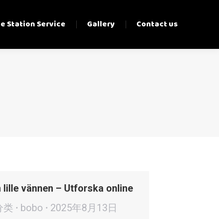
e Station Service
Gallery
Contact us
 lille vännen – Utforska online
分类
bobo
2025年8月13日