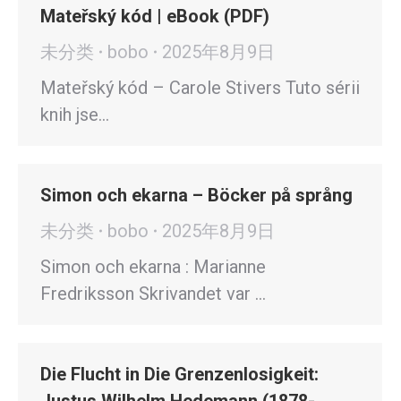
Mateřský kód | eBook (PDF)
未分类
bobo
2025年8月9日
Mateřský kód – Carole Stivers Tuto sérii
knih jse…
Simon och ekarna – Böcker på språng
未分类
bobo
2025年8月9日
Simon och ekarna : Marianne
Fredriksson Skrivandet var …
Die Flucht in Die Grenzenlosigkeit: