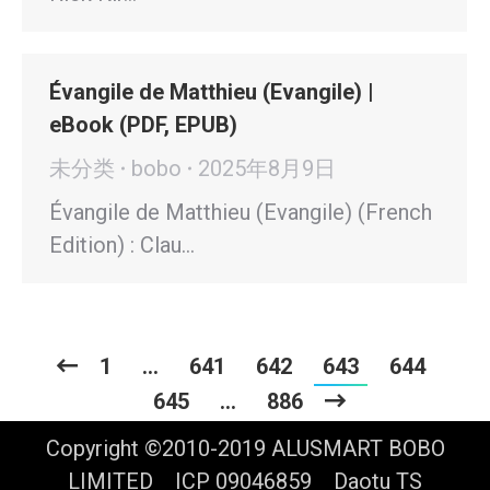
Évangile de Matthieu (Evangile) |
eBook (PDF, EPUB)
未分类
bobo
2025年8月9日
Évangile de Matthieu (Evangile) (French
Edition) : Clau…
1
…
641
642
643
644
645
…
886
Copyright ©2010-2019 ALUSMART BOBO
LIMITED ICP 09046859
Daotu TS