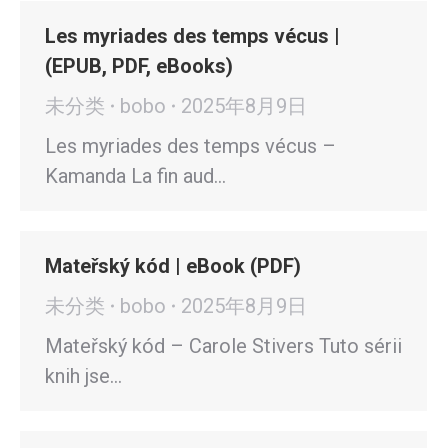
Les myriades des temps vécus |
(EPUB, PDF, eBooks)
未分类
bobo
2025年8月9日
Les myriades des temps vécus –
Kamanda La fin aud…
Mateřský kód | eBook (PDF)
未分类
bobo
2025年8月9日
Mateřský kód – Carole Stivers Tuto sérii
knih jse…