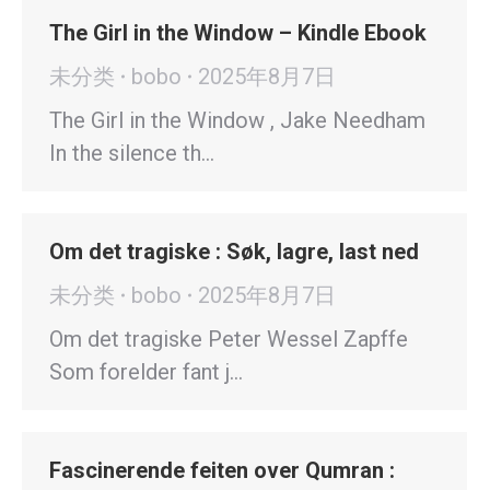
The Girl in the Window – Kindle Ebook
未分类
bobo
2025年8月7日
The Girl in the Window , Jake Needham
In the silence th…
Om det tragiske : Søk, lagre, last ned
未分类
bobo
2025年8月7日
Om det tragiske Peter Wessel Zapffe
Som forelder fant j…
Fascinerende feiten over Qumran :