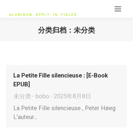
分类归档：
未分类
您在这里：
La Petite Fille silencieuse : [E-Book
EPUB]
未分类
bobo
2025年8月8日
La Petite Fille silencieuse , Peter Høeg
L’auteur…