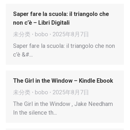
Saper fare la scuola: il triangolo che
non c’è – Libri Digitali
未分类
bobo
2025年8月7日
Saper fare la scuola: il triangolo che non
c’è &#…
The Girl in the Window – Kindle Ebook
未分类
bobo
2025年8月7日
The Girl in the Window , Jake Needham
In the silence th…