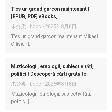
T’es un grand garçon maintenant |
[EPUB, PDF, eBooks]
未分类
bobo
2025年8月8日
T’es un grand garçon maintenant Mikael
Ollivier L…
Muzicologii, etnologii, subiectivități,
politici | Descoperă cărți gratuite
未分类
bobo
2025年8月8日
Muzicologii, etnologii, subiectivități,
politici |…