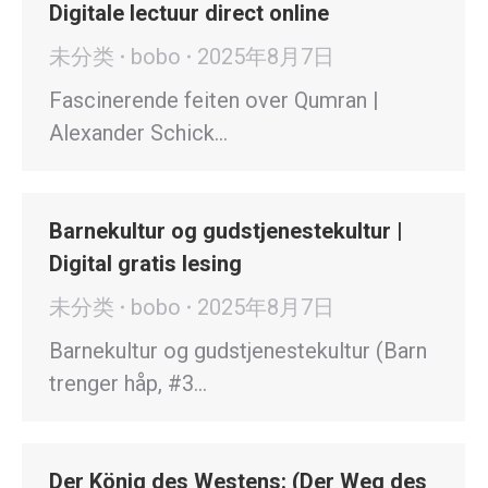
Digitale lectuur direct online
未分类
bobo
2025年8月7日
Fascinerende feiten over Qumran |
Alexander Schick…
Barnekultur og gudstjenestekultur |
Digital gratis lesing
未分类
bobo
2025年8月7日
Barnekultur og gudstjenestekultur (Barn
trenger håp, #3…
Der König des Westens: (Der Weg des