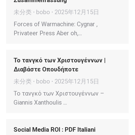
Zusammenfassung
未分类
bobo
2025年12月15日
Forces of Warmachine: Cygnar ,
Privateer Press Aber oh,…
Το τανγκό των Χριστουγέννων |
Διαβάστε Οπουδήποτε
未分类
bobo
2025年12月15日
Το τανγκό των Χριστουγέννων –
Giannis Xanthoulis …
Social Media ROI : PDF Italiani