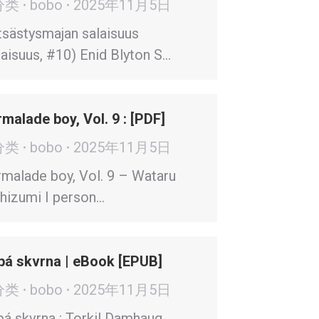
分类
bobo
2025年11月5日
sästysmajan salaisuus
laisuus, #10) Enid Blyton S…
malade boy, Vol. 9 : [PDF]
分类
bobo
2025年11月5日
malade boy, Vol. 9 – Wataru
hizumi I person…
pá skvrna | eBook [EPUB]
分类
bobo
2025年11月5日
pá skvrna : Torkil Damhaug