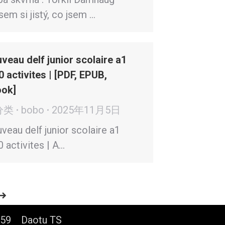
sem si jistý, co jsem …
veau delf junior scolaire a1
0 activites | [PDF, EPUB,
ok]
分类
bobo
2025年11月5日
veau delf junior scolaire a1
0 activites | A…
6859
Daotu TS