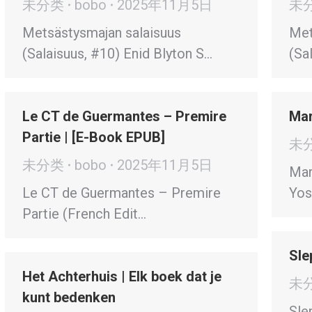
未分类
bobo
2025年11月5日
未
Metsästysmajan salaisuus
Met
(Salaisuus, #10) Enid Blyton S…
(Sa
Le CT de Guermantes – Premire
Mar
Partie | [E-Book EPUB]
未
未分类
bobo
2025年11月5日
Mar
Le CT de Guermantes – Premire
Yos
Partie (French Edit…
Sle
Het Achterhuis | Elk boek dat je
未
kunt bedenken
Sle