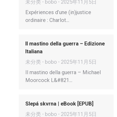
未分类
bobo
2025年11月5日
Expériences d’une (in)justice
ordinaire : Charlot…
Il mastino della guerra – Edizione
Italiana
未分类
bobo
2025年11月5日
Il mastino della guerra – Michael
Moorcock L&#821…
Slepá skvrna | eBook [EPUB]
未分类
bobo
2025年11月5日