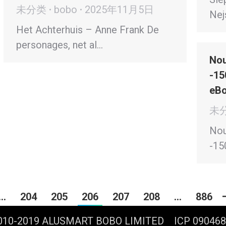
未分类
bobo
2025年11月5日
Nej
Het Achterhuis – Anne Frank De
personages, net al…
Nou
-15
eBo
未
Nou
-15
…
204
205
206
207
208
…
886
2010-2019 ALUSMART BOBO LIMITED ICP 0904