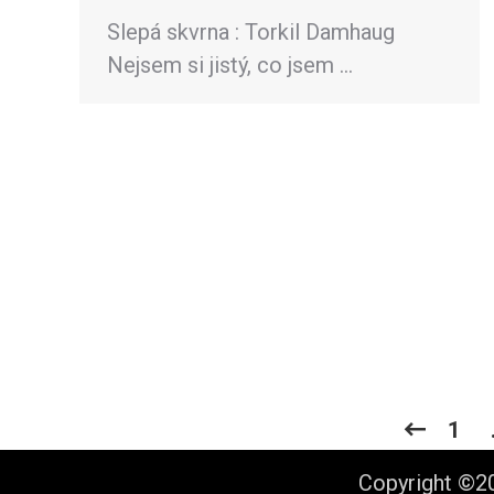
Slepá skvrna : Torkil Damhaug
Nejsem si jistý, co jsem …
1
Copyright ©