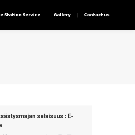
e Station Service
Gallery
Contact us
sästysmajan salaisuus : E-
a