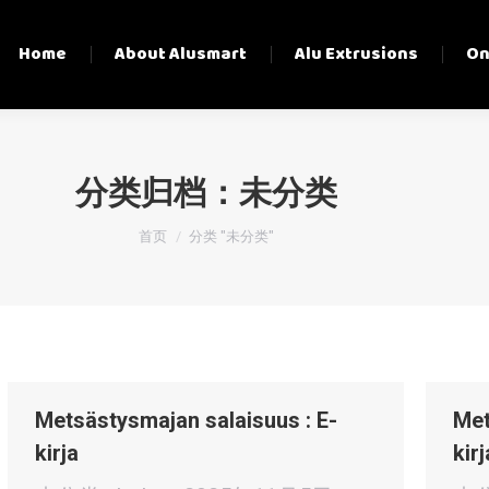
Home
About Alusmart
Alu Extrusions
On
分类归档：
未分类
您在这里：
首页
分类 "未分类"
Metsästysmajan salaisuus : E-
Met
kirja
kirj